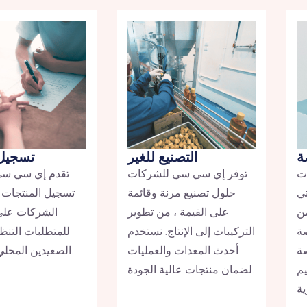
ة
التصنيع للغير
تسجيل 
ت
توفر إي سي سي للشركات
تقدم إي سي س
تي
حلول تصنيع مرنة وقائمة
تسجيل المنتجات 
من
على القيمة ، من تطوير
الشركات على 
صة
التركيبات إلى الإنتاج. نستخدم
للمتطلبات التنظ
ة
أحدث المعدات والعمليات
الصعيدين المحلي والدولي.
م
لضمان منتجات عالية الجودة.